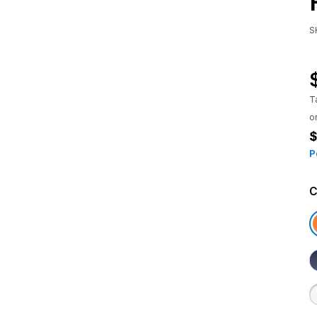
S
T
o
$
P
C