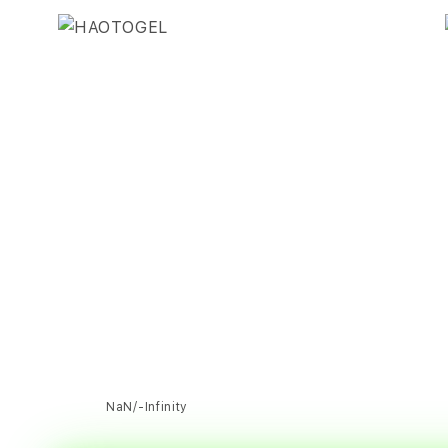
Open
media
6
in
modal
Open
of
NaN
/
-Infinity
media
8