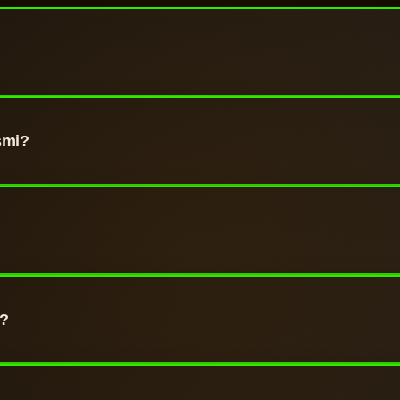
gel online yang menyediakan pasaran 4D dengan sist
smi?
ogel yang memiliki jadwal dan hasil keluaran yang ter
an seperti 2D, 3D, 4D, serta variasi lainnya yang dapat 
?
an togel, memasang angka sesuai pilihan, lalu menunggu