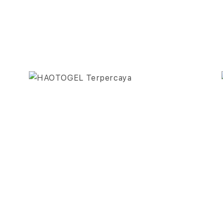
Open
media
2
in
modal