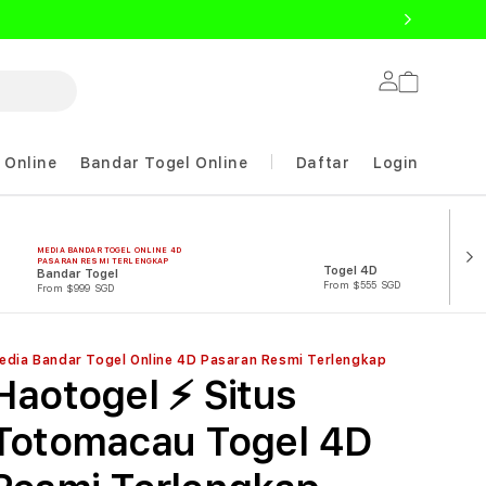
Log
Cart
in
 Online
Bandar Togel Online
Daftar
Login
MEDIA BANDAR TOGEL ONLINE 4D
PASARAN RESMI TERLENGKAP
Togel 4D
Bandar Togel
From $555 SGD
From $999 SGD
edia Bandar Togel Online 4D Pasaran Resmi Terlengkap
Haotogel ⚡️ Situs
Totomacau Togel 4D