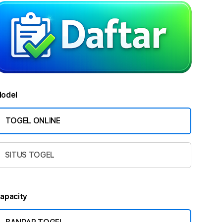
odel
TOGEL ONLINE
SITUS TOGEL
apacity