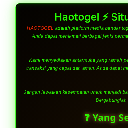
in
modal
Haotogel ⚡️ Si
HAOTOGEL
adalah platform media bandar to
Anda dapat menikmati berbagai jenis perm
Kami menyediakan antarmuka yang ramah pe
transaksi yang cepat dan aman, Anda dapat 
Jangan lewatkan kesempatan untuk menjadi bag
Bergabunglah 
❓ Yang S