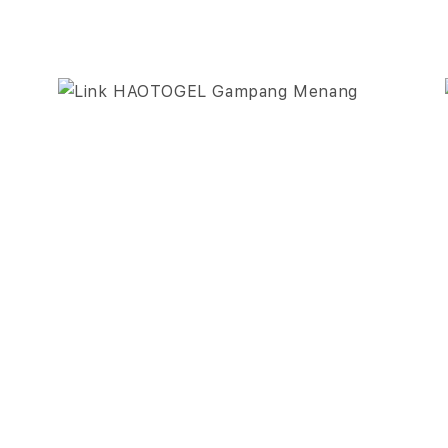
Open
media
4
in
modal