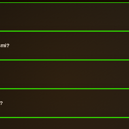
gel online yang menyediakan pasaran 4D dengan sist
smi?
ogel yang memiliki jadwal dan hasil keluaran yang ter
an seperti 2D, 3D, 4D, serta variasi lainnya yang dapat 
?
an togel, memasang angka sesuai pilihan, lalu menunggu