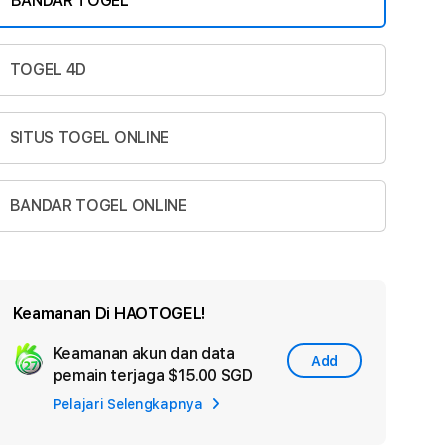
BANDAR TOGEL
TOGEL 4D
SITUS TOGEL ONLINE
BANDAR TOGEL ONLINE
Keamanan Di HAOTOGEL!
Keamanan akun dan data
Add
Add
pemain terjaga
$15.00 SGD
Apple
Pelajari Selengkapnya
Care