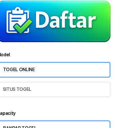
odel
TOGEL ONLINE
SITUS TOGEL
apacity