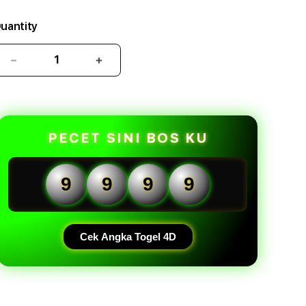
uantity
Decrease
Increase
quantity
quantity
for
for
Haotogel
Haotogel
⚡️
⚡️
PECET SINI BOS KU
Situs
Situs
Totomacau
Totomacau
Togel
Togel
9
9
9
9
4D
4D
Resmi
Resmi
Terlengkap
Terlengkap
Cek Angka Togel 4D