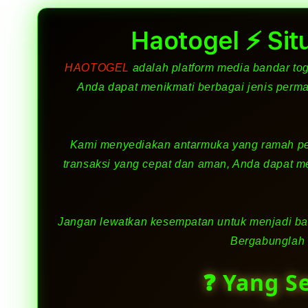
in
modal
Haotogel ⚡️ Si
HAOTOGEL
adalah platform media bandar to
Anda dapat menikmati berbagai jenis perm
Kami menyediakan antarmuka yang ramah pe
transaksi yang cepat dan aman, Anda dapat 
Jangan lewatkan kesempatan untuk menjadi bag
Bergabunglah 
❓ Yang S