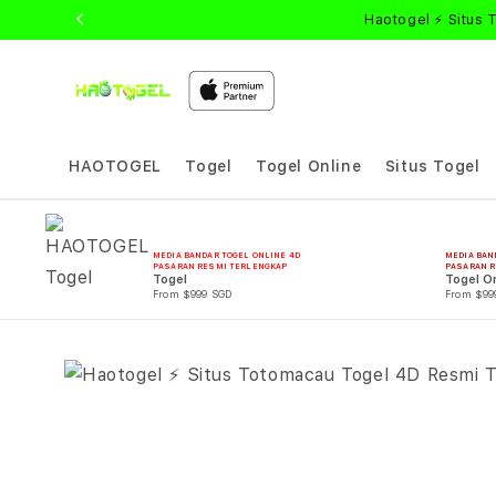
Haotogel ⚡️ Situ
HAOTOGEL
Togel
Togel Online
Situs Togel
MEDIA BANDAR TOGEL ONLINE 4D
MEDIA BAN
PASARAN RESMI TERLENGKAP
PASARAN R
Togel
Togel O
From $999 SGD
From $99
Skip to
product
information