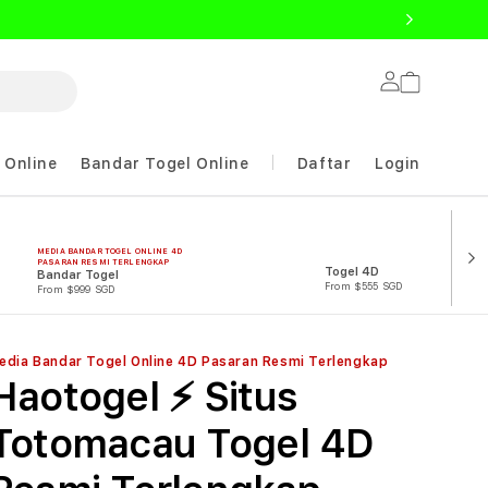
Log
Cart
in
 Online
Bandar Togel Online
Daftar
Login
MEDIA BANDAR TOGEL ONLINE 4D
PASARAN RESMI TERLENGKAP
Togel 4D
Bandar Togel
From $555 SGD
From $999 SGD
edia Bandar Togel Online 4D Pasaran Resmi Terlengkap
Haotogel ⚡️ Situs
Totomacau Togel 4D