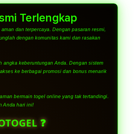
esmi Terlengkap
 aman dan terpercaya. Dengan pasaran resmi,
bunglah dengan komunitas kami dan rasakan
h angka keberuntungan Anda. Dengan sistem
akses ke berbagai promosi dan bonus menarik
an bermain togel online yang tak tertandingi.
Anda hari ini!
AOTOGEL ❓