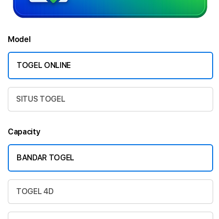
Model
TOGEL ONLINE
SITUS TOGEL
Capacity
BANDAR TOGEL
TOGEL 4D