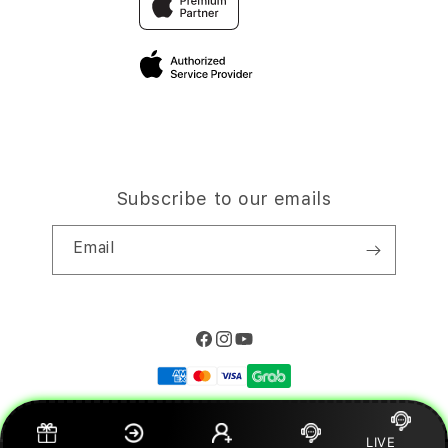
Elush Corporate Website
Privacy Policy
Site Terms of Use
Subscribe to our emails
Email
Facebook
Instagram
YouTube
Payment
methods
LIVE