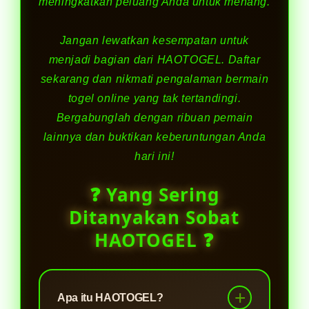
meningkatkan peluang Anda untuk menang.
Jangan lewatkan kesempatan untuk
menjadi bagian dari HAOTOGEL. Daftar
sekarang dan nikmati pengalaman bermain
togel online yang tak tertandingi.
Bergabunglah dengan ribuan pemain
lainnya dan buktikan keberuntungan Anda
hari ini!
❓ Yang Sering
Ditanyakan Sobat
HAOTOGEL ❓
Apa itu HAOTOGEL?