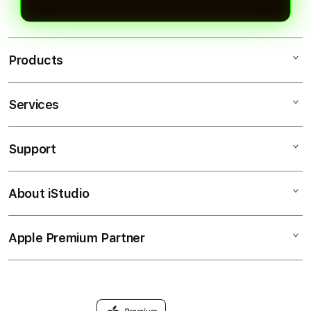
pemain bermain kapan saja.
Products
Services
HAOTOGEL
Togel
Support
AppleCare+
Togel Online
Corporate
Situs Togel
About iStudio
My Account
HAOTOGEL
Bandar Togel
Collection & Delivery
Elush Service Provider
Togel 4D
Apple Premium Partner
About Us
Returns & Exchanges
Financing Options
Situs Togel Online
Find an iStudio near you
Contact Us
Trade-in
Bandar Togel Online
Why Shop at iStudio
FAQ
Traveller’s Reservation