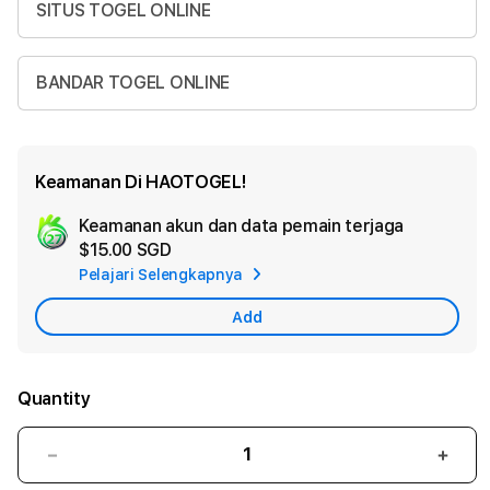
SITUS TOGEL ONLINE
BANDAR TOGEL ONLINE
Keamanan Di HAOTOGEL!
Keamanan akun dan data pemain terjaga
Ad
$15.00 SGD
App
Pelajari Selengkapnya
Car
Add
Quantity
Decrease
Incr
quantity
quant