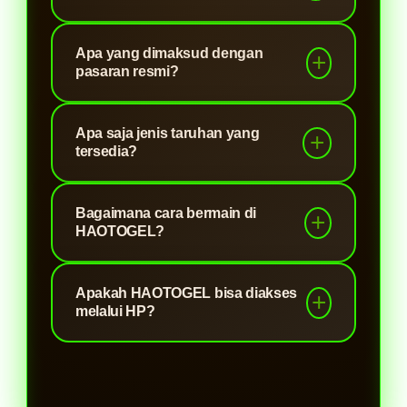
HAOTOGEL adalah platform
Apa yang dimaksud dengan
permainan togel online yang
pasaran resmi?
menyediakan pasaran 4D dengan
sistem yang mudah digunakan dan
Pasaran resmi adalah jenis
Apa saja jenis taruhan yang
akses yang stabil bagi pemain.
permainan togel yang memiliki
tersedia?
jadwal dan hasil keluaran yang
teratur sesuai dengan sistem
HAOTOGEL menyediakan berbagai
Bagaimana cara bermain di
masing-masing pasaran.
jenis taruhan seperti 2D, 3D, 4D,
HAOTOGEL?
serta variasi lainnya yang dapat
dipilih sesuai kebutuhan pemain.
Pemain cukup membuat akun,
Apakah HAOTOGEL bisa diakses
memilih pasaran togel, memasang
melalui HP?
angka sesuai pilihan, lalu menunggu
hasil keluaran sesuai periode
Ya, situs HAOTOGEL dapat diakses
permainan.
melalui smartphone, tablet, maupun
komputer sehingga memudahkan