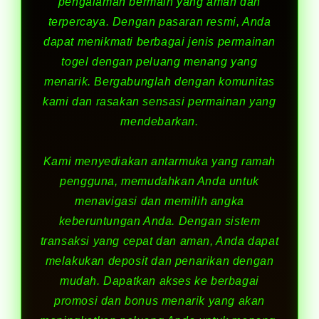
pengalaman bermain yang aman dan
terpercaya. Dengan pasaran resmi, Anda
dapat menikmati berbagai jenis permainan
togel dengan peluang menang yang
menarik. Bergabunglah dengan komunitas
kami dan rasakan sensasi permainan yang
mendebarkan.
Kami menyediakan antarmuka yang ramah
pengguna, memudahkan Anda untuk
menavigasi dan memilih angka
keberuntungan Anda. Dengan sistem
transaksi yang cepat dan aman, Anda dapat
melakukan deposit dan penarikan dengan
mudah. Dapatkan akses ke berbagai
promosi dan bonus menarik yang akan