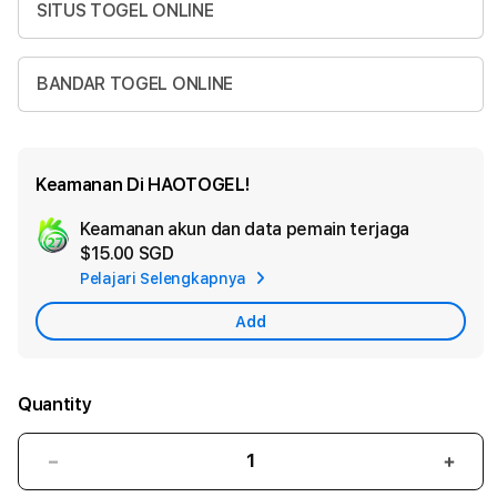
SITUS TOGEL ONLINE
BANDAR TOGEL ONLINE
Keamanan Di HAOTOGEL!
Keamanan akun dan data pemain terjaga
Ad
$15.00 SGD
App
Pelajari Selengkapnya
Car
Add
Quantity
Decrease
Incr
quantity
quant