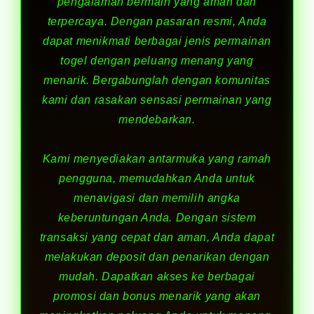
pengalaman bermain yang aman dan
terpercaya. Dengan pasaran resmi, Anda
dapat menikmati berbagai jenis permainan
togel dengan peluang menang yang
menarik. Bergabunglah dengan komunitas
kami dan rasakan sensasi permainan yang
mendebarkan.
Kami menyediakan antarmuka yang ramah
pengguna, memudahkan Anda untuk
menavigasi dan memilih angka
keberuntungan Anda. Dengan sistem
transaksi yang cepat dan aman, Anda dapat
melakukan deposit dan penarikan dengan
mudah. Dapatkan akses ke berbagai
promosi dan bonus menarik yang akan