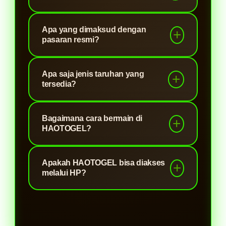
HAOTOGEL adalah platform
Apa yang dimaksud dengan
permainan togel online yang
pasaran resmi?
menyediakan pasaran 4D dengan
sistem yang mudah digunakan dan
Pasaran resmi adalah jenis
Apa saja jenis taruhan yang
akses yang stabil bagi pemain.
permainan togel yang memiliki
tersedia?
jadwal dan hasil keluaran yang
teratur sesuai dengan sistem
HAOTOGEL menyediakan berbagai
Bagaimana cara bermain di
masing-masing pasaran.
jenis taruhan seperti 2D, 3D, 4D,
HAOTOGEL?
serta variasi lainnya yang dapat
dipilih sesuai kebutuhan pemain.
Pemain cukup membuat akun,
Apakah HAOTOGEL bisa diakses
memilih pasaran togel, memasang
melalui HP?
angka sesuai pilihan, lalu menunggu
hasil keluaran sesuai periode
Ya, situs HAOTOGEL dapat diakses
permainan.
melalui smartphone, tablet, maupun
komputer sehingga memudahkan